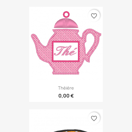
favorite_border
Théière
0,00 €
favorite_border