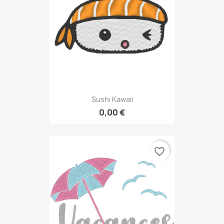
Sushi Kawaii
0,00 €
favorite_border