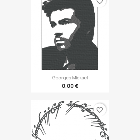
favorite_border
Georges Mickael
0,00 €
favorite_border