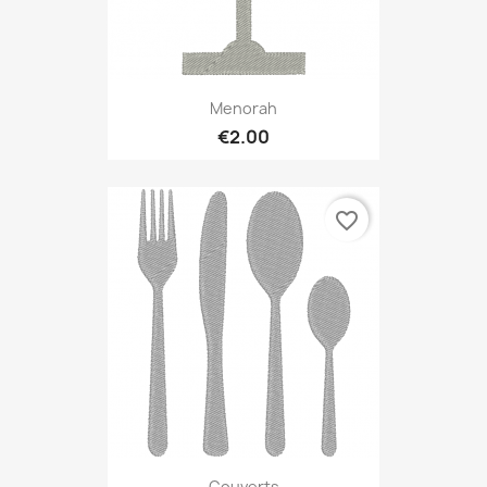
Menorah
€2.00
favorite_border
Couverts