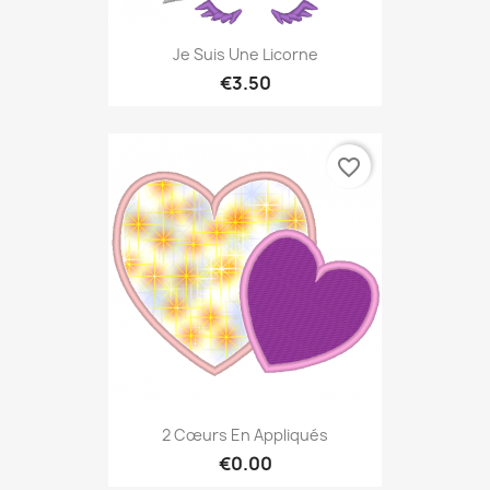
Je Suis Une Licorne
€3.50
favorite_border
2 Cœurs En Appliqués
€0.00