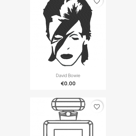
favorite_border
David Bowie
€0.00
favorite_border