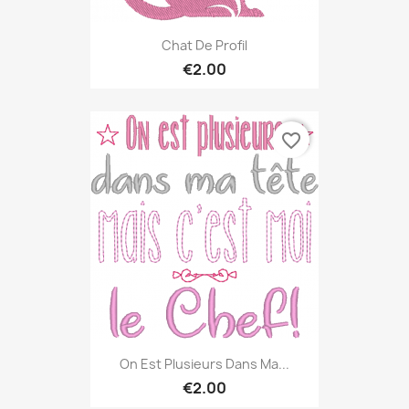
Chat De Profil
€2.00
favorite_border
On Est Plusieurs Dans Ma...
€2.00