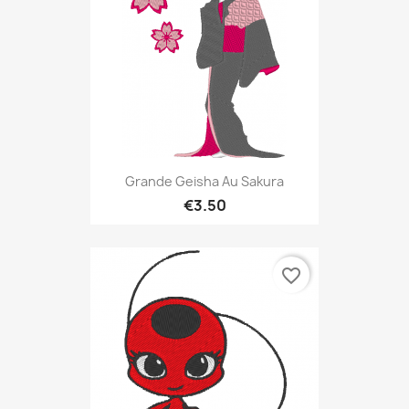
Grande Geisha Au Sakura
€3.50
favorite_border