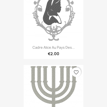
Cadre Alice Au Pays Des...
€2.00
favorite_border