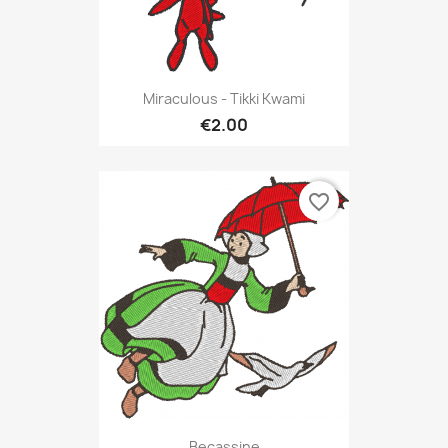
Miraculous - Tikki Kwami
€2.00
favorite_border
Becassine