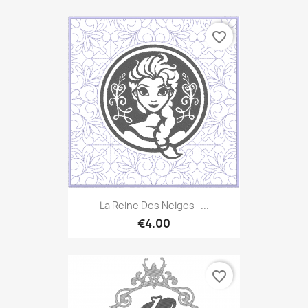
favorite_border
La Reine Des Neiges -...
€4.00
favorite_border