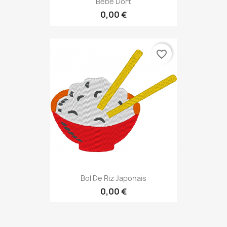
Bébé Dort
0,00 €
favorite_border
Bol De Riz Japonais
0,00 €