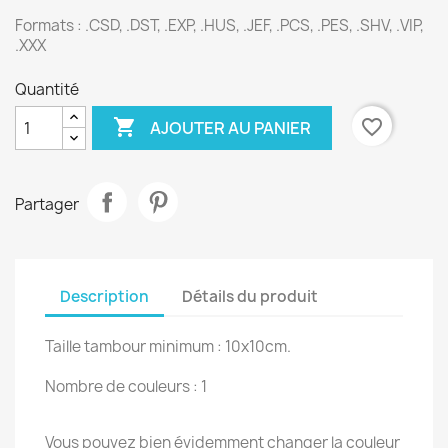
Formats : .CSD, .DST, .EXP, .HUS, .JEF, .PCS, .PES, .SHV, .VIP,
.XXX
Quantité

favorite_border
AJOUTER AU PANIER
Partager
Description
Détails du produit
Taille tambour minimum : 10x10cm.
Nombre de couleurs : 1
Vous pouvez bien évidemment changer la couleur