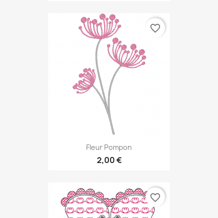
favorite_border
Fleur Pompon
2,00 €
favorite_border