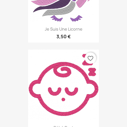
Je Suis Une Licorne
3,50 €
favorite_border