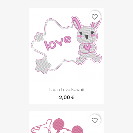
favorite_border
Lapin Love Kawaii
2,00 €
favorite_border