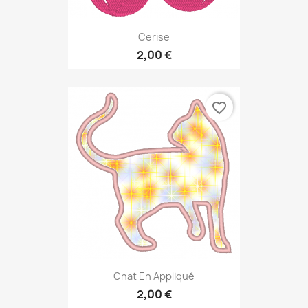
Cerise
2,00 €
favorite_border
Chat En Appliqué
2,00 €