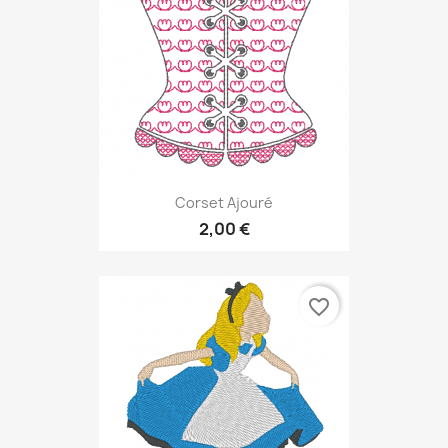
Corset Ajouré
2,00 €
favorite_border