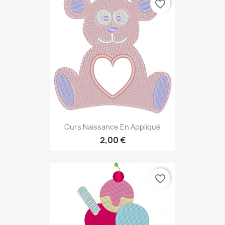
favorite_border
Ours Naissance En Appliqué
2,00 €
favorite_border