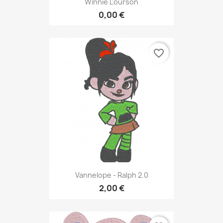
Winnie L'ourson
0,00 €
favorite_border
Vannelope - Ralph 2.0
2,00 €