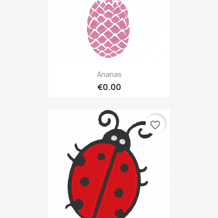
Ananas
€0.00
favorite_border