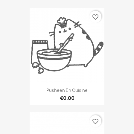
favorite_border
Pusheen En Cuisine
€0.00
favorite_border