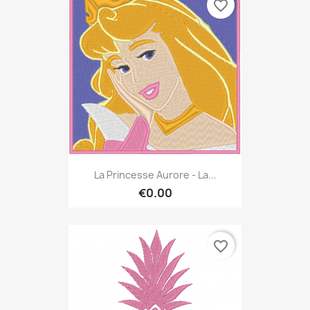
favorite_border
La Princesse Aurore - La...
€0.00
favorite_border