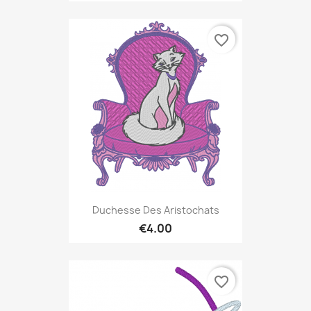
favorite_border
Duchesse Des Aristochats
€4.00
favorite_border