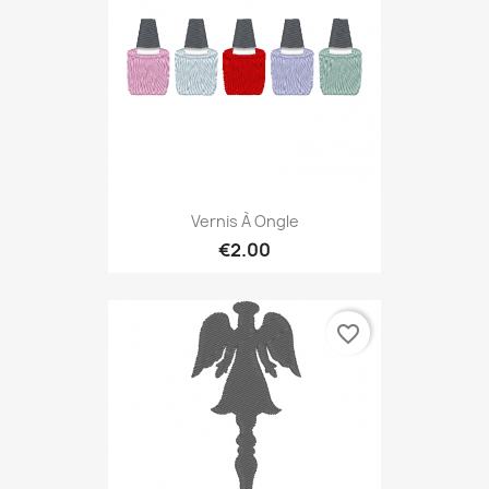
Vernis À Ongle
€2.00
favorite_border