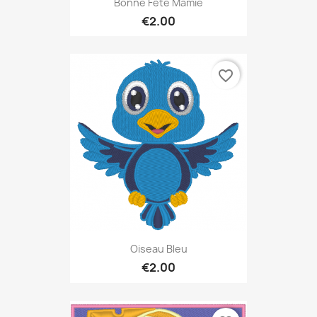
Bonne Fête Mamie
€2.00
favorite_border
Oiseau Bleu
€2.00