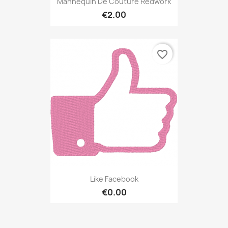
Mannequin De Couture Redwork
€2.00
favorite_border
Like Facebook
€0.00