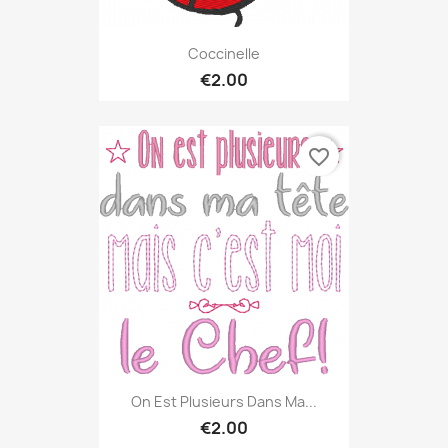
Coccinelle
€2.00
favorite_border
On Est Plusieurs Dans Ma...
€2.00