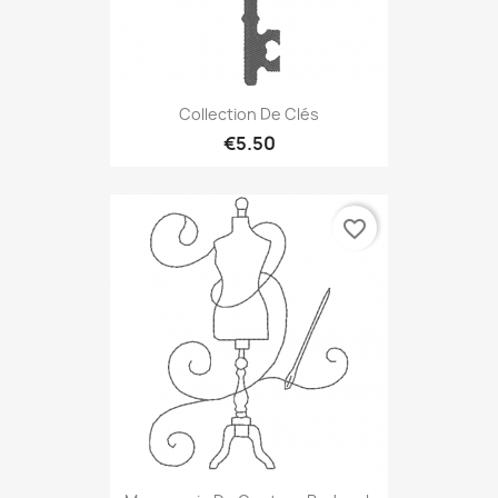
Collection De Clés
€5.50
favorite_border