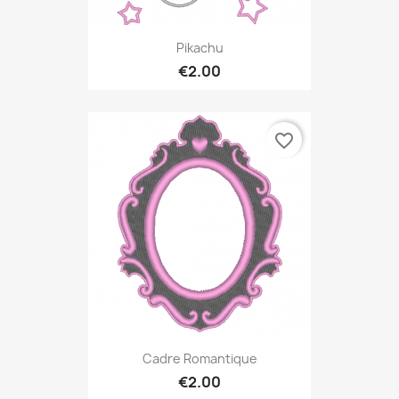
Pikachu
€2.00
favorite_border
Cadre Romantique
€2.00