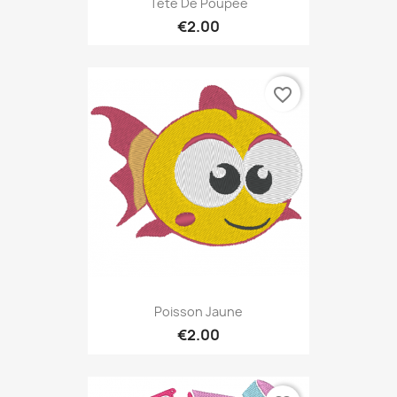
Tête De Poupée
€2.00
favorite_border
Poisson Jaune
€2.00