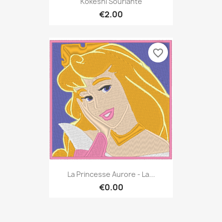
Kokeshi Souriante
€2.00
favorite_border
La Princesse Aurore - La...
€0.00