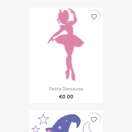
favorite_border
Petite Danseuse
€0.00
favorite_border