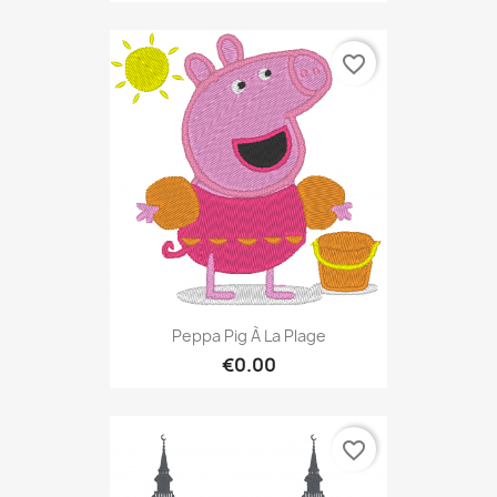
favorite_border
Peppa Pig À La Plage
€0.00
favorite_border