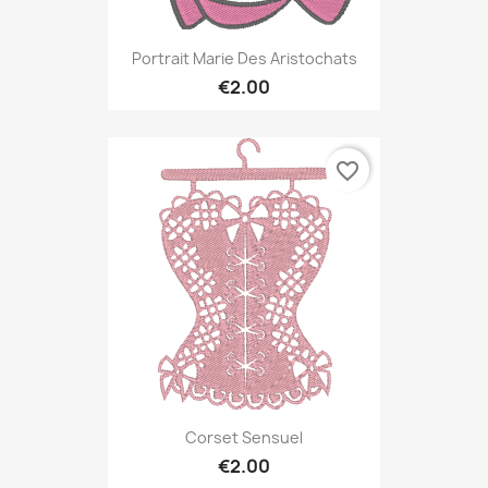
Portrait Marie Des Aristochats
€2.00
favorite_border
Corset Sensuel
€2.00