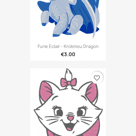
Furie Eclair - Krokmou Dragon
€3.00
favorite_border