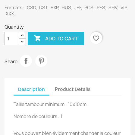
Formats :
.CSD, .DST, .EXP, .HUS, .JEF, .PCS, .PES, .SHV, .VIP,
.XXX.
Quantity

favorite_border
ADD TO CART
Share
Description
Product Details
Taille tambour minimum : 10x10cm.
Nombre de couleurs : 1
Vous pouvez bien évidemment changer la couleur