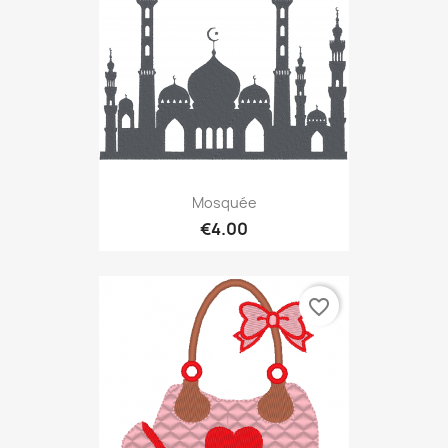
Mosquée
€4.00
favorite_border