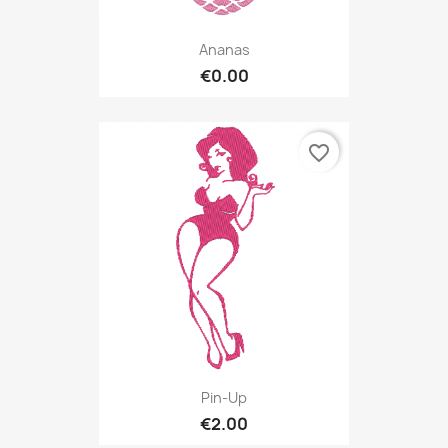
Ananas
€0.00
favorite_border
Pin-Up
€2.00