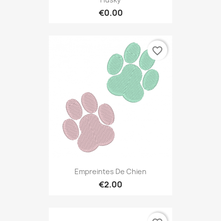
€0.00
favorite_border
Empreintes De Chien
€2.00