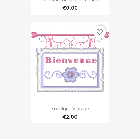
€0.00
favorite_border
Enseigne Vintage
€2.00