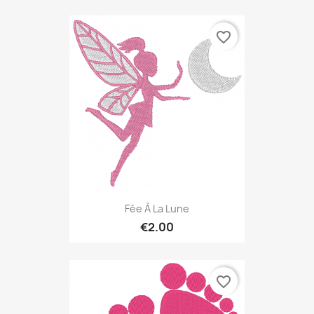
favorite_border
Fée À La Lune
€2.00
favorite_border