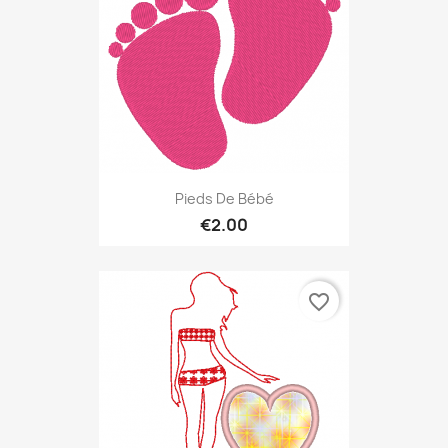
Pieds De Bébé
€2.00
favorite_border