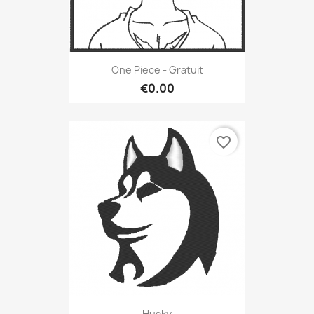
One Piece - Gratuit
€0.00
favorite_border
Husky