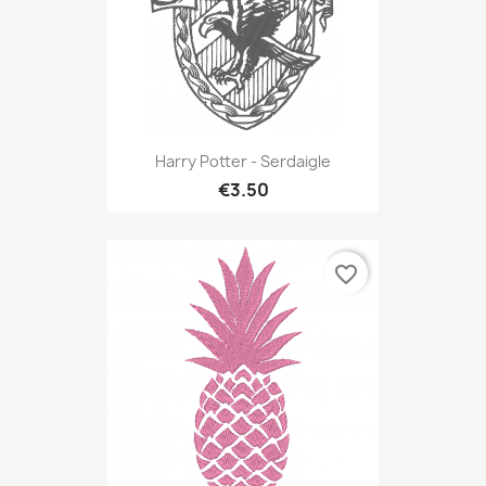
Harry Potter - Serdaigle
€3.50
favorite_border