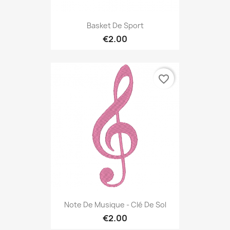
Basket De Sport
€2.00
favorite_border
Note De Musique - Clé De Sol
€2.00