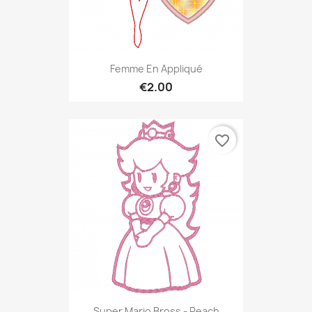
Femme En Appliqué
€2.00
favorite_border
Super Mario Bross - Peach