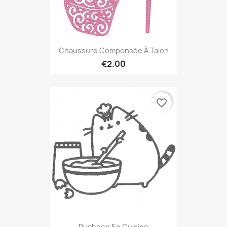
Chaussure Compensée À Talon
€2.00
favorite_border
Pusheen En Cuisine