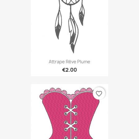
Attrape Rêve Plume
€2.00
favorite_border