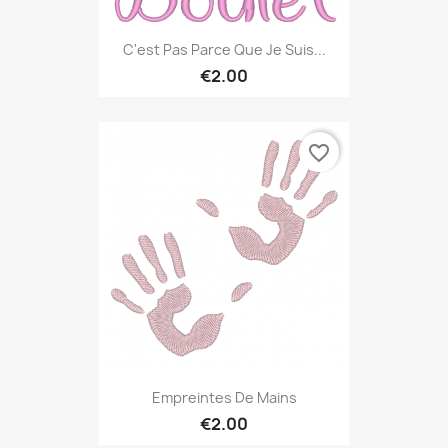
C'est Pas Parce Que Je Suis...
€2.00
favorite_border
Empreintes De Mains
€2.00