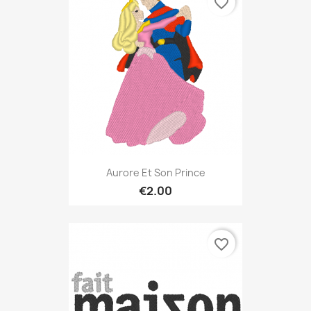
favorite_border
Aurore Et Son Prince
€2.00
favorite_border