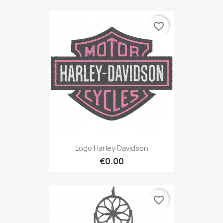
favorite_border
Logo Harley Davidson
€0.00
favorite_border