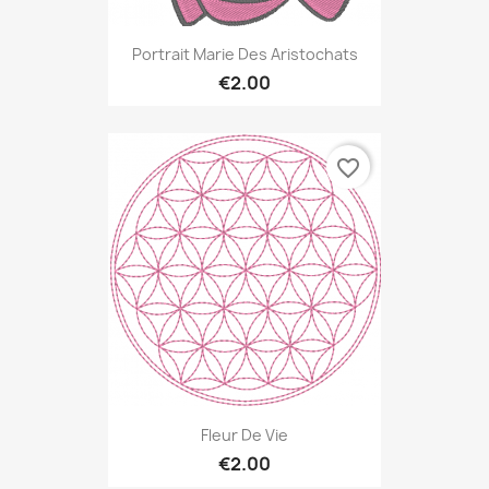
Portrait Marie Des Aristochats
€2.00
favorite_border
Fleur De Vie
€2.00