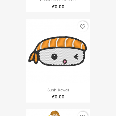
€0.00
favorite_border
Sushi Kawaii
€0.00