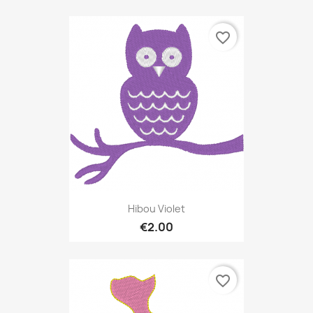
favorite_border
Hibou Violet
€2.00
favorite_border