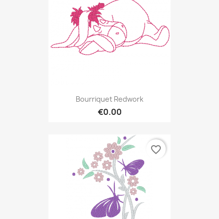
Bourriquet Redwork
€0.00
favorite_border