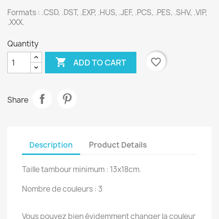
Formats :
.CSD, .DST, .EXP, .HUS, .JEF, .PCS, .PES, .SHV, .VIP,
.XXX.
Quantity

favorite_border
ADD TO CART
Share
Description
Product Details
Taille tambour minimum : 13x18cm.
Nombre de couleurs : 3
Vous pouvez bien évidemment changer la couleur