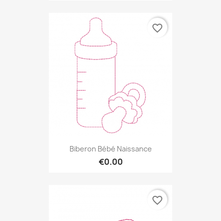
favorite_border
Biberon Bébé Naissance
€0.00
favorite_border