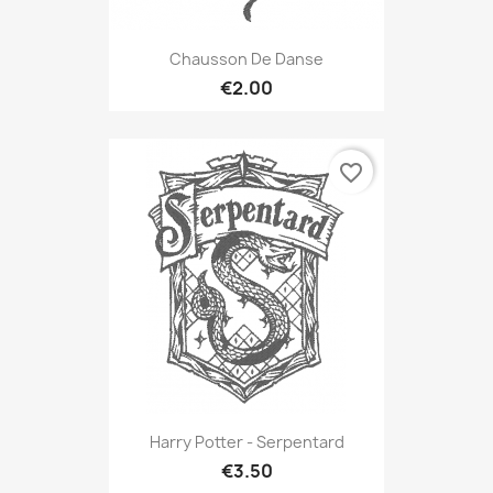
Chausson De Danse
€2.00
favorite_border
Harry Potter - Serpentard
€3.50