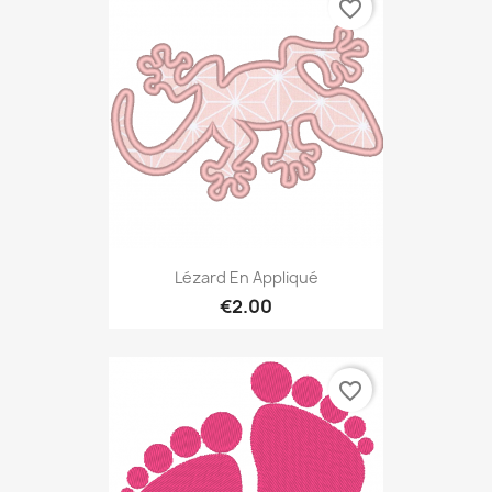
favorite_border
Lézard En Appliqué
€2.00
favorite_border