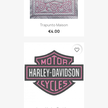
Trapunto Maison
€4.00
favorite_border