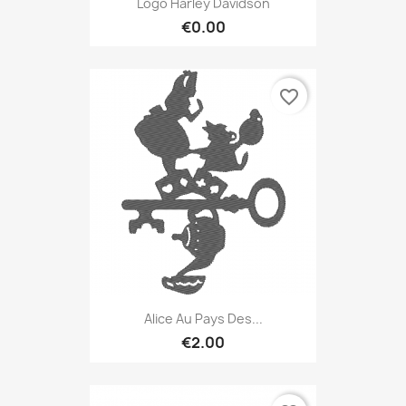
Logo Harley Davidson
€0.00
favorite_border
Alice Au Pays Des...
€2.00