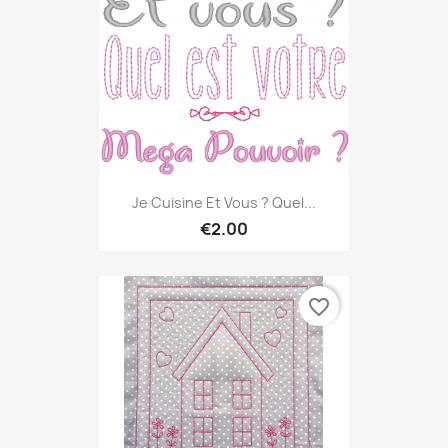
Je Cuisine Et Vous ? Quel...
€2.00
favorite_border