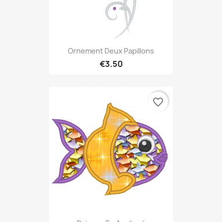
Ornement Deux Papillons
€3.50
favorite_border