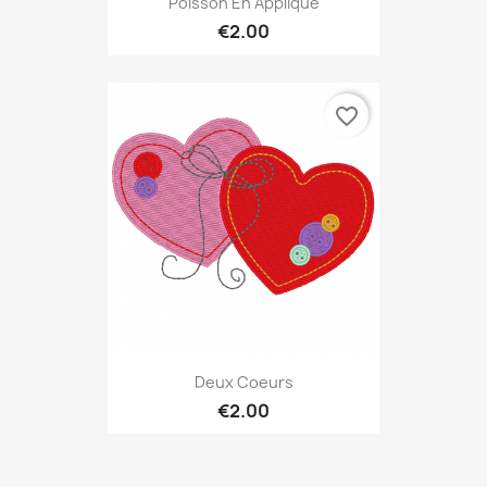
Poisson En Appliqué
€2.00
favorite_border
Deux Coeurs
€2.00