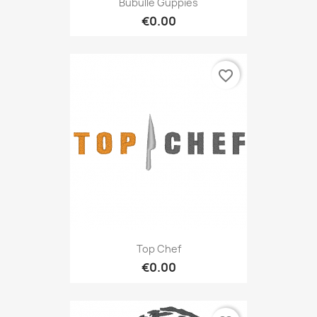
Bubulle Guppies
€0.00
favorite_border
Top Chef
€0.00