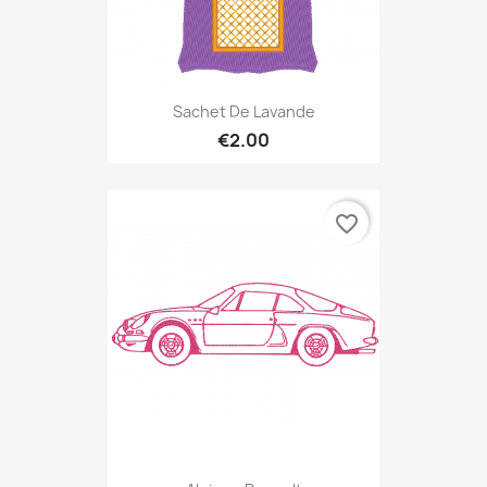
Sachet De Lavande
€2.00
favorite_border