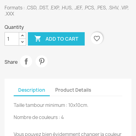
Formats : .CSD, .DST, .EXP, .HUS, .JEF, .PCS, .PES, .SHV, .VIP,
.XXX
Quantity

favorite_border
ADD TO CART
Share
Description
Product Details
Taille tambour minimum : 10x10cm.
Nombre de couleurs : 4
Vous pouvez bien évidemment changer la couleur