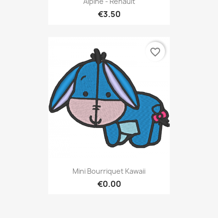
Alpine - Renault
€3.50
favorite_border
Mini Bourriquet Kawaii
€0.00