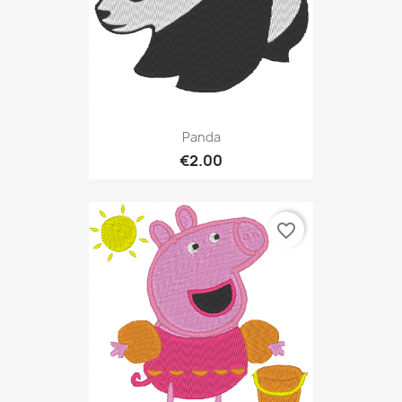
Panda
€2.00
favorite_border