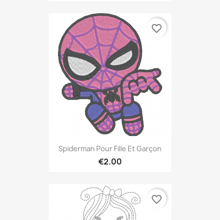
favorite_border
Spiderman Pour Fille Et Garçon
€2.00
favorite_border