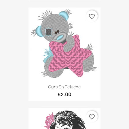
favorite_border
Ours En Peluche
€2.00
favorite_border