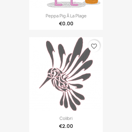
Peppa Pig À La Plage
€0.00
favorite_border
Colibri
€2.00