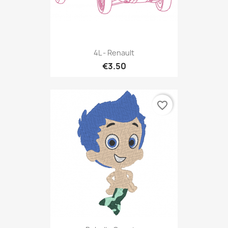
4L - Renault
€3.50
favorite_border