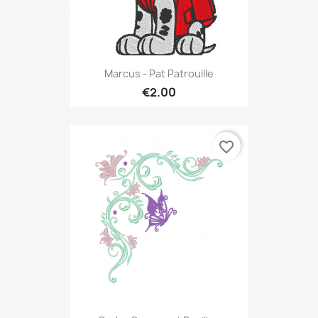
Marcus - Pat Patrouille
€2.00
favorite_border