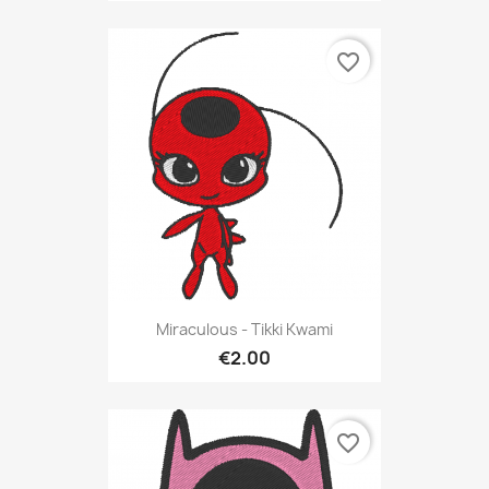
favorite_border
Miraculous - Tikki Kwami
€2.00
favorite_border