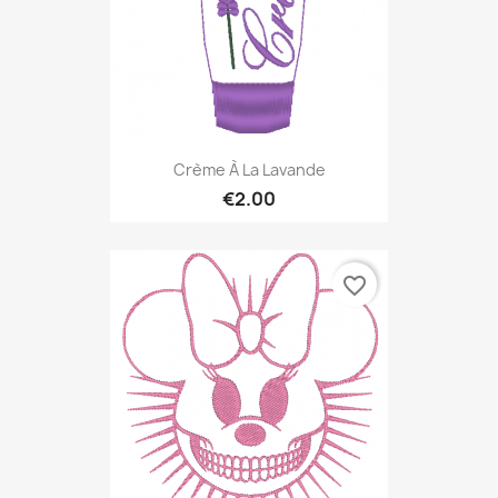
Crème À La Lavande
€2.00
favorite_border