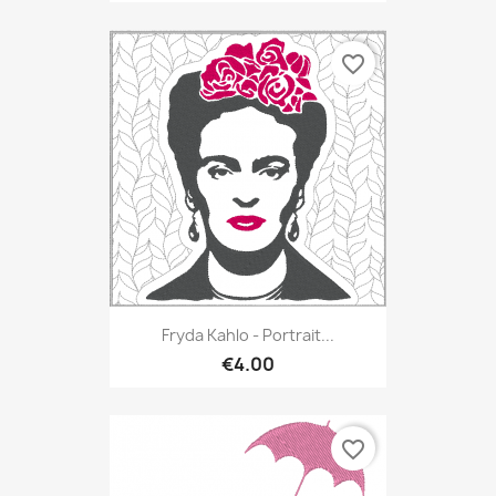
favorite_border
Fryda Kahlo - Portrait...
€4.00
favorite_border