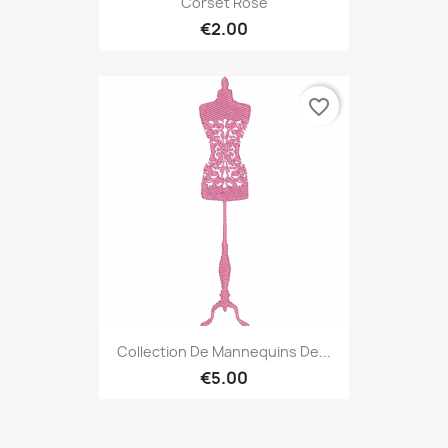
Corset Rose
€2.00
favorite_border
Collection De Mannequins De...
€5.00