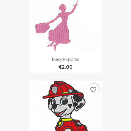
Mary Poppins
€2.00
favorite_border