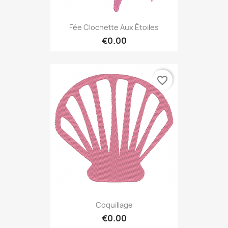
Fée Clochette Aux Étoiles
€0.00
favorite_border
Coquillage
€0.00