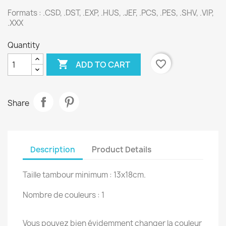
Formats : .CSD, .DST, .EXP, .HUS, .JEF, .PCS, .PES, .SHV, .VIP,
.XXX
Quantity

favorite_border
ADD TO CART
Share
Description
Product Details
Taille tambour minimum : 13x18cm.
Nombre de couleurs : 1
Vous pouvez bien évidemment changer la couleur