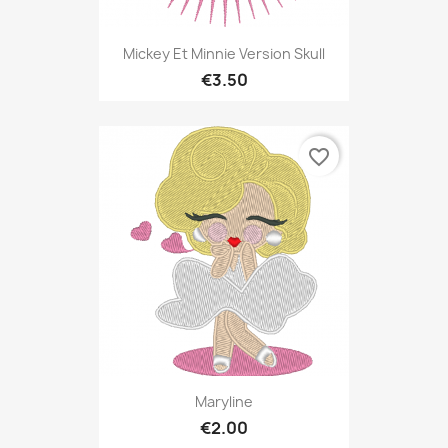
Mickey Et Minnie Version Skull
€3.50
favorite_border
Maryline
€2.00