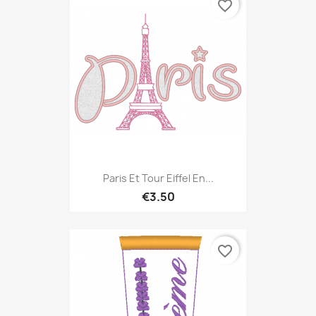
favorite_border
Paris Et Tour Eiffel En...
€3.50
favorite_border