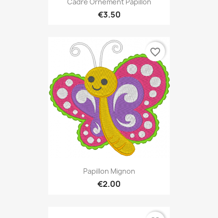
Cadre Ornement Papillon
€3.50
favorite_border
Papillon Mignon
€2.00