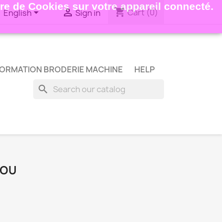
ture de Cookies sur votre appareil connecté.
shopping_cart


Cart
(0)
English
Sign in
ORMATION BRODERIE MACHINE
HELP
search
BOU