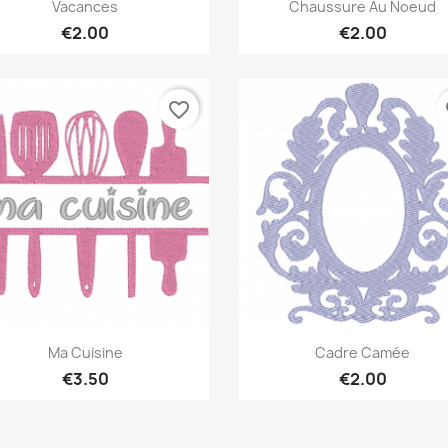
Quick view
Quick view


Vacances
Chaussure Au Noeud
€2.00
€2.00
favorite_border
fa
Quick view
Quick view


Ma Cuisine
Cadre Camée
€3.50
€2.00