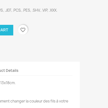
S, .JEF, .PCS, .PES, .SHV, .VIP, .XXX.
favorite_border
CART
ct Details
 13x18cm.
ent changer la couleur des fils à votre