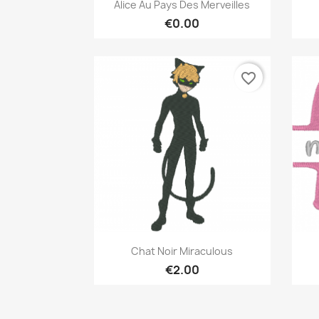
Quick view

Alice Au Pays Des Merveilles
€0.00
favorite_border
Quick view

Chat Noir Miraculous
€2.00