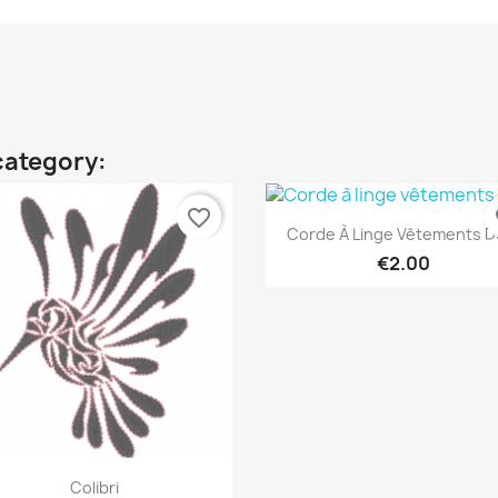
category:
favorite_border
fa
Quick view

Corde À Linge Vêtements De
€2.00
Quick view

Colibri