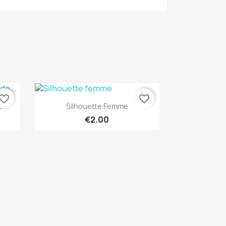
vorite_border
favorite_border
Quick view

...
Silhouette Femme
€2.00