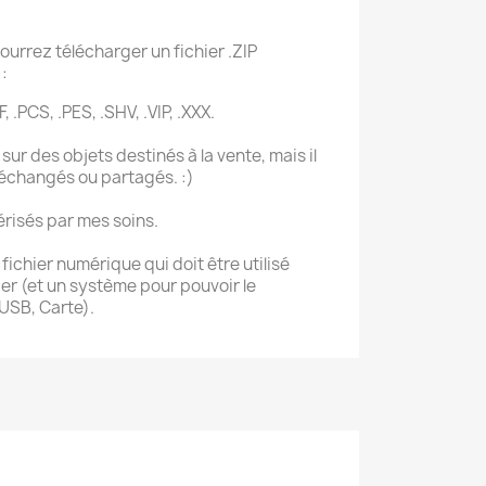
ourrez télécharger un fichier .ZIP
:
, .PCS, .PES, .SHV, .VIP, .XXX.
sur des objets destinés à la vente, mais il
 échangés ou partagés. :)
érisés par mes soins.
ichier numérique qui doit être utilisé
r (et un système pour pouvoir le
 USB, Carte).