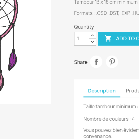
Tambour 13 x 18 cm minimum
Formats :
.CSD, .DST, .EXP, .HU
Quantity

ADD TO 
Share
Description
Produ
Taille tambour minimum :
Nombre de couleurs : 4
Vous pouvez bien évidemm
convenance.