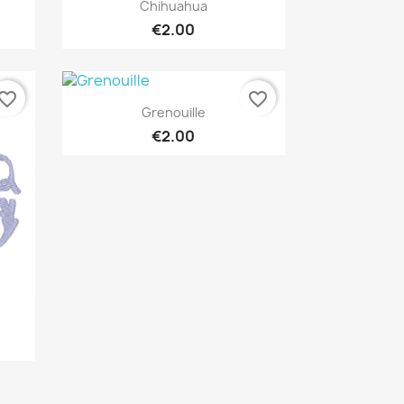
Quick view

Chihuahua
€2.00
vorite_border
favorite_border
Quick view

Grenouille
€2.00