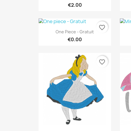
€2.00
favorite_border
Quick view

One Piece - Gratuit
€0.00
favorite_border