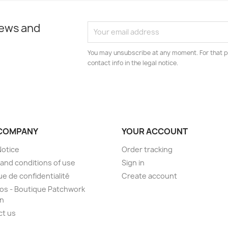
news and
You may unsubscribe at any moment. For that p
contact info in the legal notice.
COMPANY
YOUR ACCOUNT
Notice
Order tracking
and conditions of use
Sign in
ue de confidentialité
Create account
os - Boutique Patchwork
on
ct us