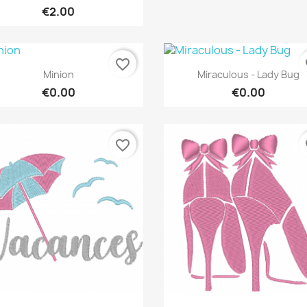
€2.00
favorite_border
fa
Quick view
Quick view


Minion
Miraculous - Lady Bug
€0.00
€0.00
favorite_border
fa