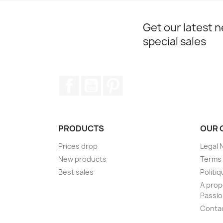
Get our latest 
special sales
Facebook
YouTube
Pinterest
PRODUCTS
OUR 
Prices drop
Legal 
New products
Terms 
Best sales
Politiq
A prop
Passi
Conta