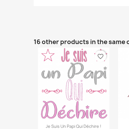
16 other products in the same 
favorite_border
Quick view

Je Suis Un Papi Qui Déchire !