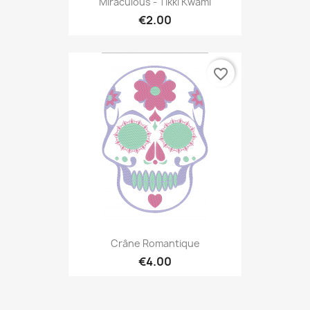
Miraculous - Tikki Kwami
€2.00
favorite_border
Crâne Romantique
€4.00