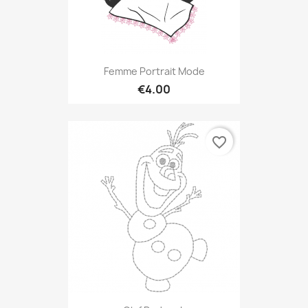
Femme Portrait Mode
€4.00
favorite_border