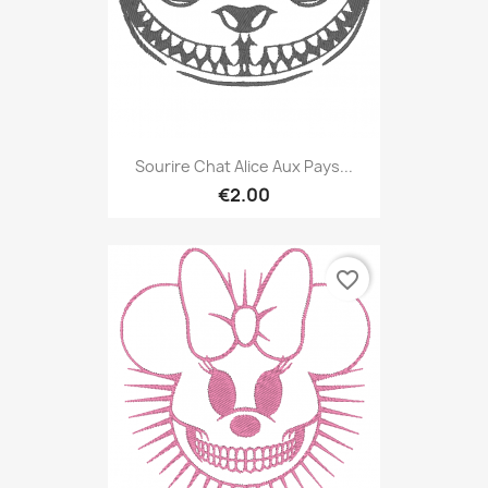
Sourire Chat Alice Aux Pays...
€2.00
favorite_border