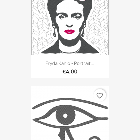
Fryda Kahlo - Portrait...
€4.00
favorite_border