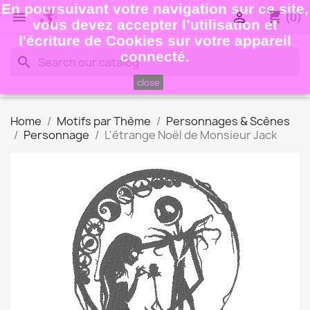
En poursuivant votre navigation sur ce site,
shopping_cart


(0)
vous devez accepter l’utilisation et
l'écriture de Cookies sur votre appareil
connecté.
search
close
Home
Motifs par Thème
Personnages & Scènes
Personnage
L'étrange Noël de Monsieur Jack