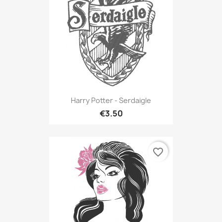
Harry Potter - Serdaigle
€3.50
favorite_border