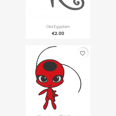
Oeil Egyptien
€2.00
favorite_border