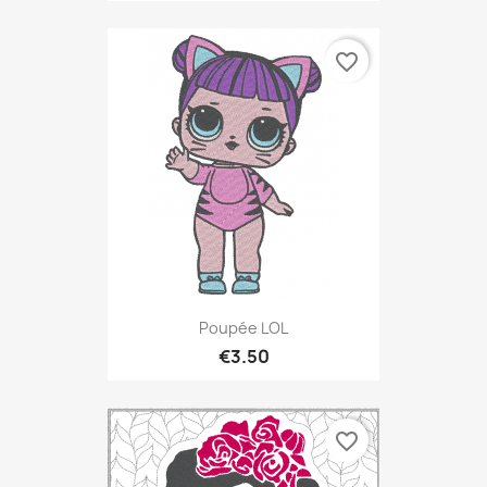
favorite_border
Poupée LOL
€3.50
favorite_border