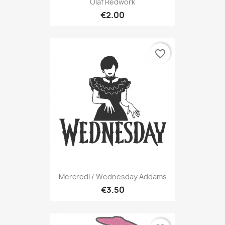
Olaf Redwork
€2.00
favorite_border
Mercredi / Wednesday Addams
€3.50