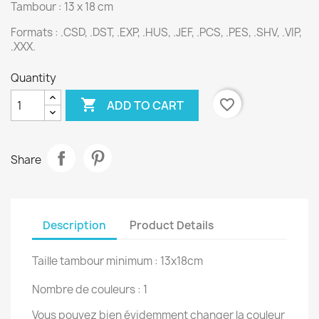
Tambour : 13 x 18 cm
Formats :
.CSD, .DST, .EXP, .HUS, .JEF, .PCS, .PES, .SHV, .VIP,
.XXX.
Quantity

favorite_border
ADD TO CART
Share
Description
Product Details
Taille tambour minimum : 13x18cm
Nombre de couleurs : 1
Vous pouvez bien évidemment changer la couleur