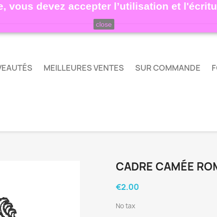
, vous devez accepter l’utilisation et l'écri
close
VEAUTÉS
MEILLEURES VENTES
SUR COMMANDE
F
CADRE CAMÉE RO
€2.00
No tax