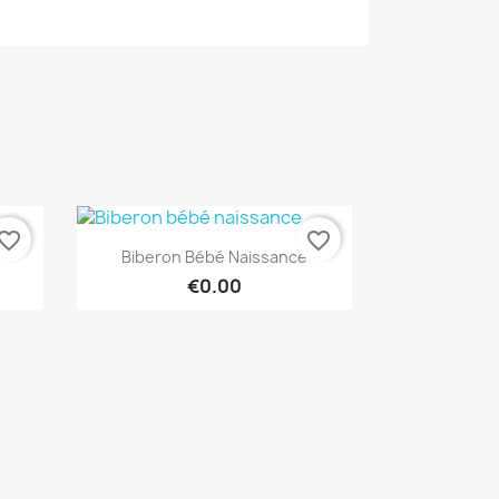
vorite_border
favorite_border
Quick view

Biberon Bébé Naissance
€0.00