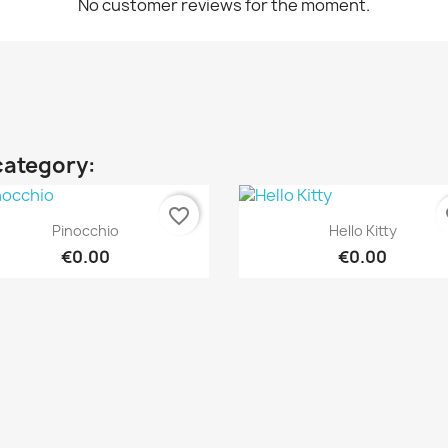
No customer reviews for the moment.
category:
favorite_border
fa
Quick view
Quick view


Pinocchio
Hello Kitty
€0.00
€0.00