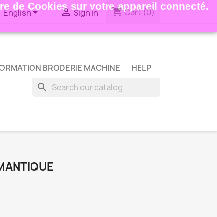
ture de Cookies sur votre appareil connecté.
shopping_cart


Cart
(0)
English
Sign in
ORMATION BRODERIE MACHINE
HELP
search
MANTIQUE