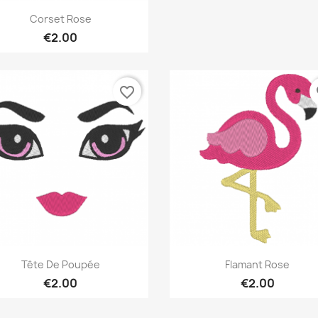
Quick view

Corset Rose
€2.00
favorite_border
fa
Quick view
Quick view


Tête De Poupée
Flamant Rose
€2.00
€2.00