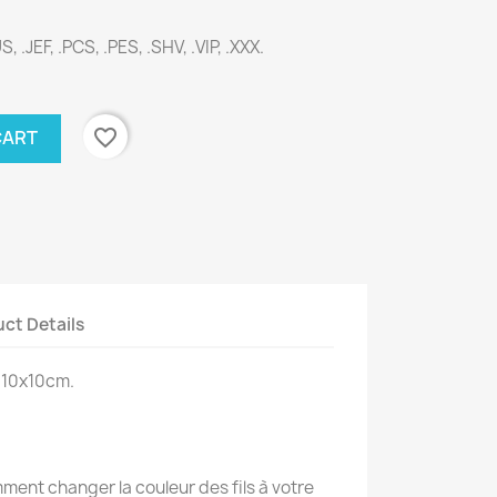
S, .JEF, .PCS, .PES, .SHV, .VIP, .XXX.
favorite_border
CART
ct Details
 10x10cm.
ent changer la couleur des fils à votre