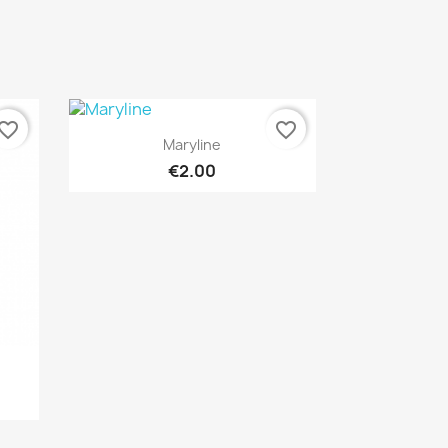
vorite_border
favorite_border
Quick view

Maryline
€2.00