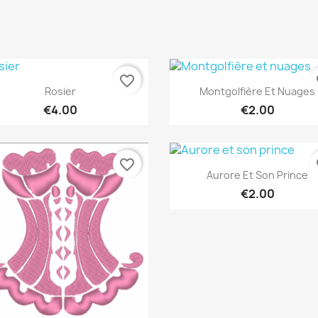
favorite_border
fa
Quick view
Quick view


Rosier
Montgolfière Et Nuages
€4.00
€2.00
favorite_border
fa
Quick view

Aurore Et Son Prince
€2.00