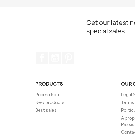
Get our latest 
special sales
Facebook
YouTube
Pinterest
PRODUCTS
OUR 
Prices drop
Legal 
New products
Terms 
Best sales
Politiq
A prop
Passi
Conta