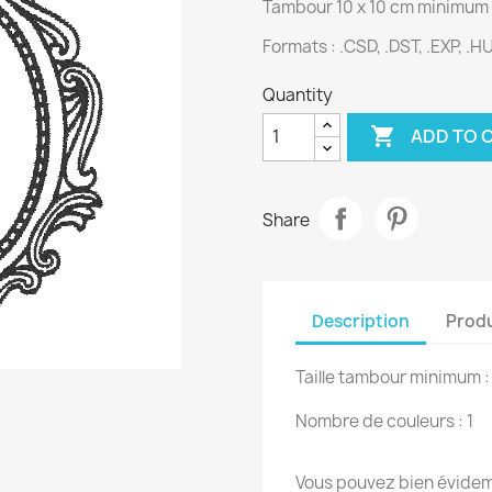
Tambour 10 x 10 cm minimum
Formats :
.CSD, .DST, .EXP, .HU
Quantity

ADD TO 
Share
Description
Produ
Taille tambour minimum :
Nombre de couleurs : 1
Vous pouvez bien évidemm