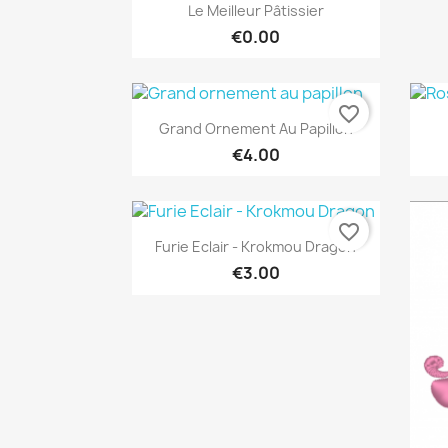
Quick view

Le Meilleur Pâtissier
€0.00
favorite_border
Quick view

Grand Ornement Au Papillon
€4.00
favorite_border
Quick view

Furie Eclair - Krokmou Dragon
€3.00