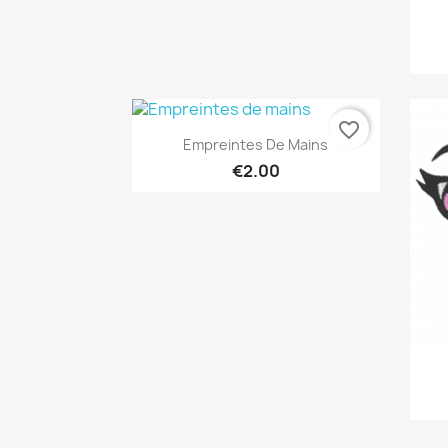
favorite_border
Quick view

Empreintes De Mains
€2.00