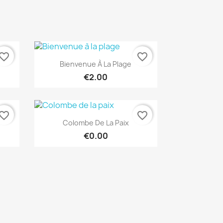
vorite_border
favorite_border
Quick view

Bienvenue À La Plage
€2.00
vorite_border
favorite_border
Quick view

Colombe De La Paix
€0.00