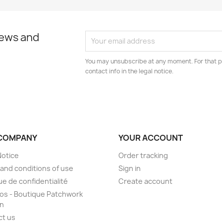
news and
You may unsubscribe at any moment. For that p
contact info in the legal notice.
COMPANY
YOUR ACCOUNT
Notice
Order tracking
and conditions of use
Sign in
ue de confidentialité
Create account
os - Boutique Patchwork
on
ct us