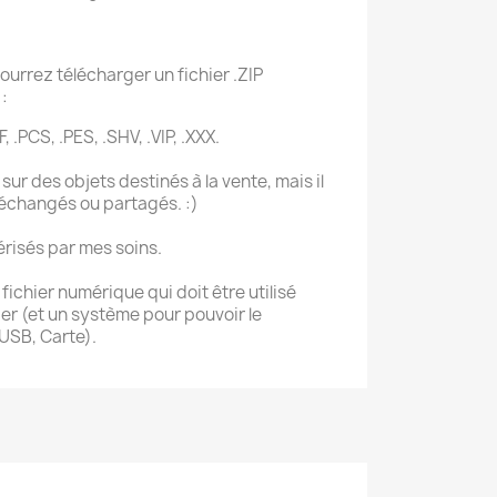
ourrez télécharger un fichier .ZIP
:
, .PCS, .PES, .SHV, .VIP, .XXX.
sur des objets destinés à la vente, mais il
 échangés ou partagés. :)
érisés par mes soins.
ichier numérique qui doit être utilisé
r (et un système pour pouvoir le
 USB, Carte).