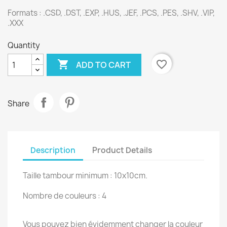
Formats : .CSD, .DST, .EXP, .HUS, .JEF, .PCS, .PES, .SHV, .VIP,
.XXX
Quantity

favorite_border
ADD TO CART
Share
Description
Product Details
Taille tambour minimum : 10x10cm.
Nombre de couleurs : 4
Vous pouvez bien évidemment changer la couleur