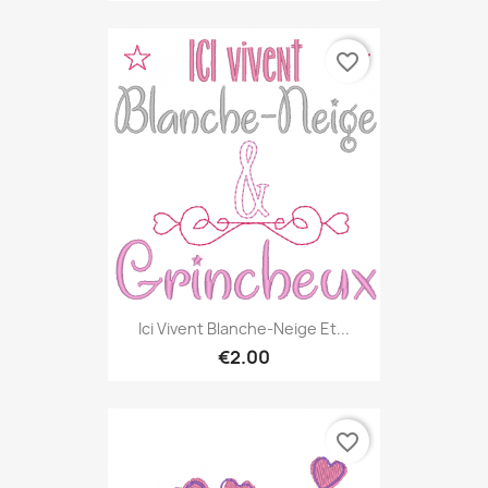
favorite_border
Ici Vivent Blanche-Neige Et...
€2.00
favorite_border