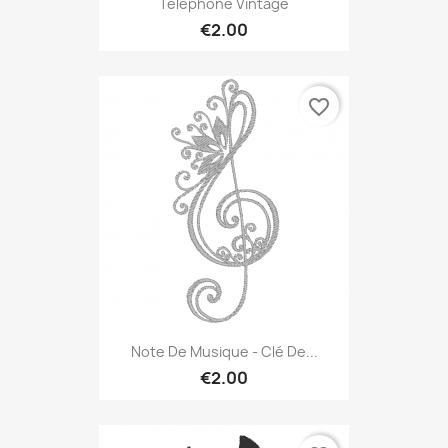
Téléphone Vintage
€2.00
favorite_border
Note De Musique - Clé De...
€2.00