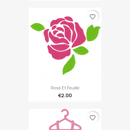
favorite_border
Rose Et Feuille
€2.00
favorite_border