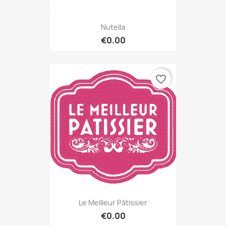
Nutella
€0.00
favorite_border
Le Meilleur Pâtissier
€0.00