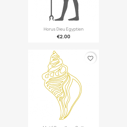
Horus Dieu Egyptien
€2.00
favorite_border