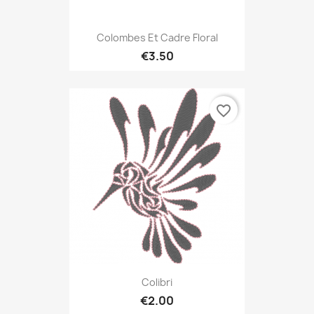
Colombes Et Cadre Floral
€3.50
favorite_border
Colibri
€2.00