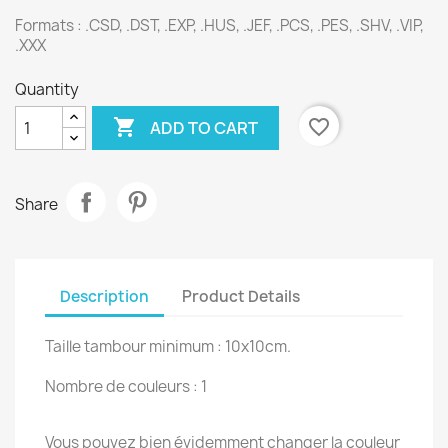
Formats : .CSD, .DST, .EXP, .HUS, .JEF, .PCS, .PES, .SHV, .VIP,
.XXX
Quantity

favorite_border
ADD TO CART
Share
Description
Product Details
Taille tambour minimum : 10x10cm.
Nombre de couleurs : 1
Vous pouvez bien évidemment changer la couleur