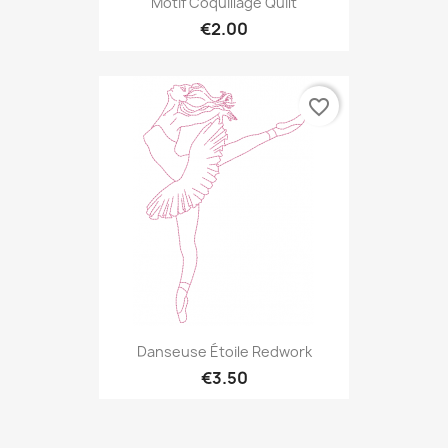
Motif Coquillage Quilt
€2.00
favorite_border
Danseuse Étoile Redwork
€3.50