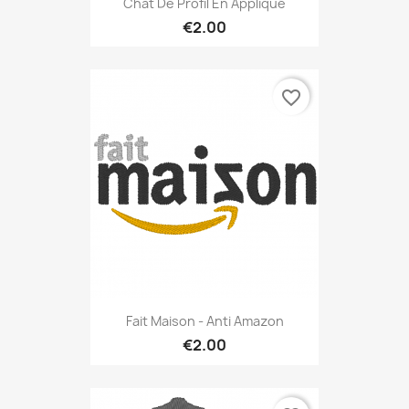
Chat De Profil En Appliqué
€2.00
favorite_border
Fait Maison - Anti Amazon
€2.00