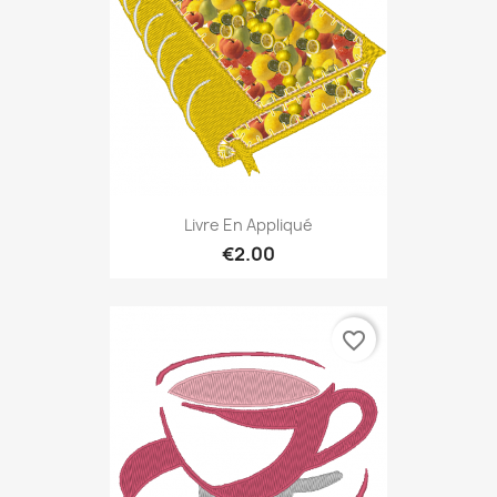
Livre En Appliqué
€2.00
favorite_border