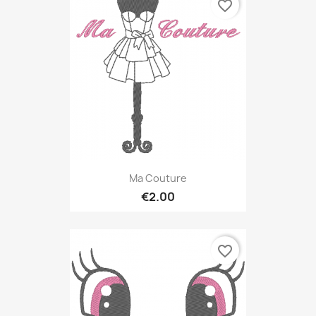
favorite_border
Ma Couture
€2.00
favorite_border