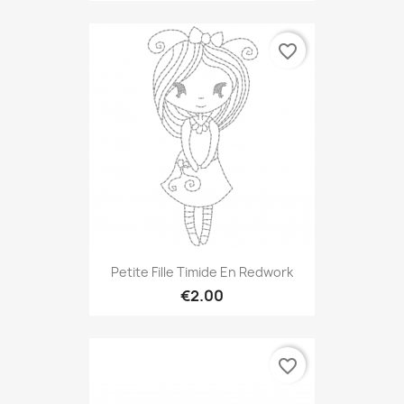
favorite_border
Petite Fille Timide En Redwork
€2.00
favorite_border