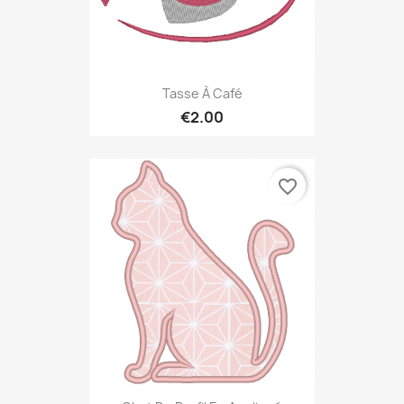
Tasse À Café
€2.00
favorite_border