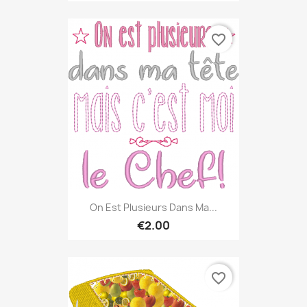
favorite_border
On Est Plusieurs Dans Ma...
€2.00
favorite_border