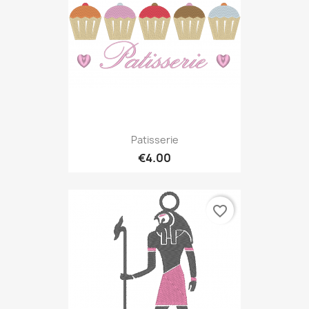
Patisserie
€4.00
favorite_border