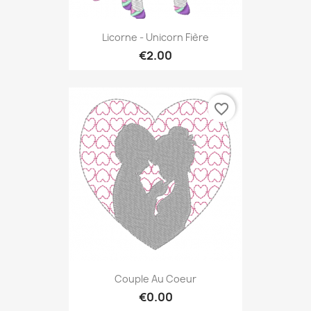
Licorne - Unicorn Fière
€2.00
favorite_border
Couple Au Coeur
€0.00