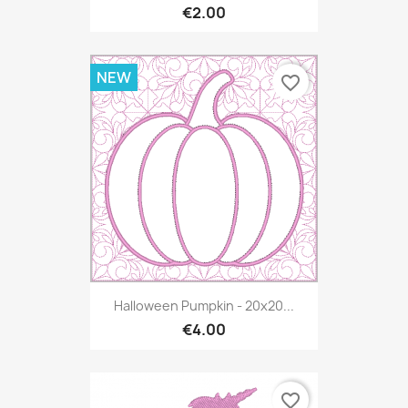
€2.00
NEW
favorite_border
Halloween Pumpkin - 20x20...
€4.00
favorite_border