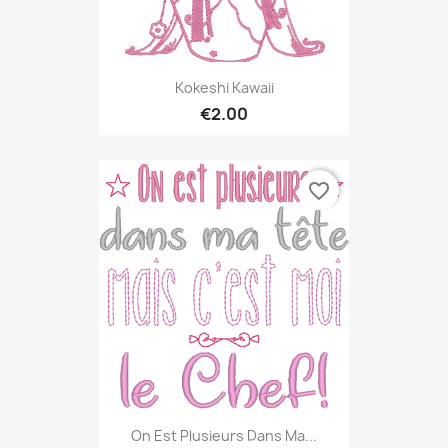
Kokeshi Kawaii
€2.00
favorite_border
On Est Plusieurs Dans Ma...