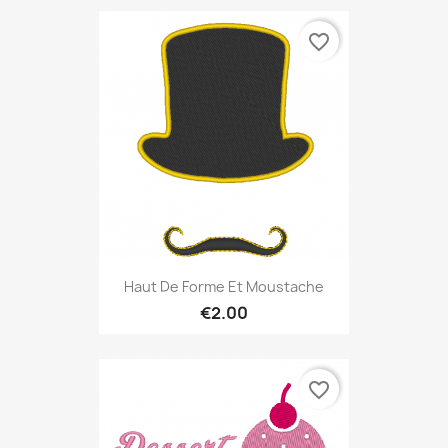
favorite_border
Haut De Forme Et Moustache
€2.00
favorite_border