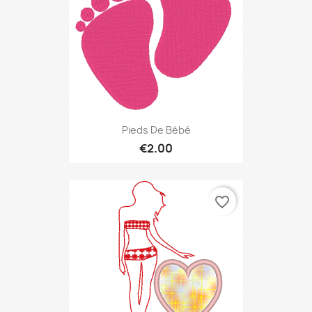
Pieds De Bébé
€2.00
favorite_border