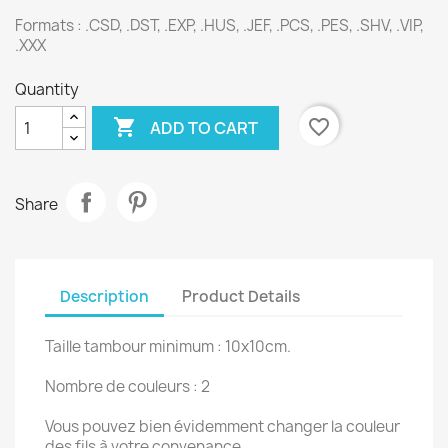
Formats : .CSD, .DST, .EXP, .HUS, .JEF, .PCS, .PES, .SHV, .VIP,
.XXX
Quantity

favorite_border
ADD TO CART
Share
Description
Product Details
Taille tambour minimum : 10x10cm.
Nombre de couleurs : 2
Vous pouvez bien évidemment changer la couleur
des fils à votre convenance.