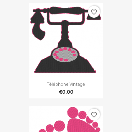
favorite_border
Téléphone Vintage
€0.00
favorite_border