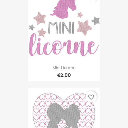
Mini Licorne
€2.00
favorite_border