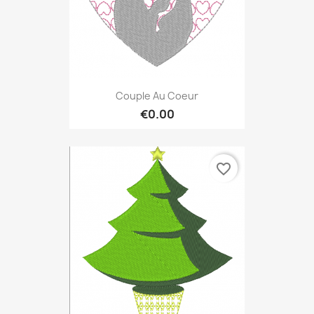
Couple Au Coeur
€0.00
favorite_border