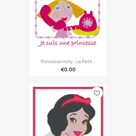
Princesse Holly - Le Petit...
€0.00
favorite_border