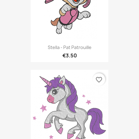
Stella - Pat Patrouille
€3.50
favorite_border