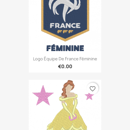
Logo Équipe De France Féminine
€0.00
favorite_border