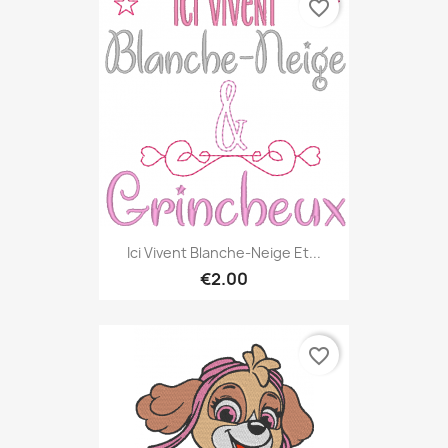
favorite_border
Ici Vivent Blanche-Neige Et...
€2.00
favorite_border