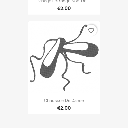
Visage L'étrange Noël De...
€2.00
favorite_border
Chausson De Danse
€2.00