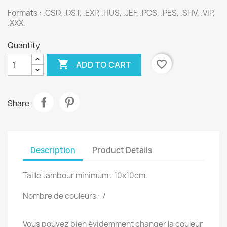
Formats :
.CSD, .DST, .EXP, .HUS, .JEF, .PCS, .PES, .SHV, .VIP,
.XXX.
Quantity

favorite_border
ADD TO CART
Share
Description
Product Details
Taille tambour minimum : 10x10cm.
Nombre de couleurs : 7
Vous pouvez bien évidemment changer la couleur