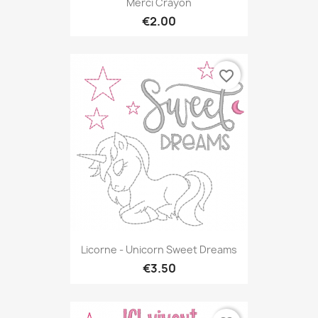
Merci Crayon
€2.00
favorite_border
Licorne - Unicorn Sweet Dreams
€3.50