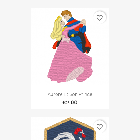
favorite_border
Aurore Et Son Prince
€2.00
favorite_border