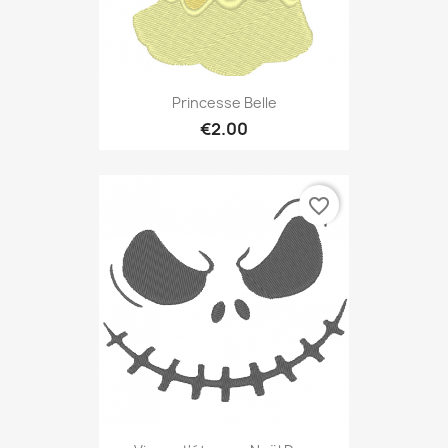
Princesse Belle
€2.00
favorite_border